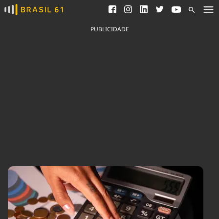
Ver todas as notícias
Saneamento
Podcasts
Indicadores
PUBLICIDADE
Área do comunicador
Bioinsumos
Publicidade Legal
Blog
Brasil Mineral
Fique por dentro do
Congresso Nacional e
Quem somos
nossos líderes.
Expediente
Acesse
Trabalhe no Brasil 61
Contato
Agronegócios
Comportamento
Meio Ambiente
Brasil
Cultura
Podcast
Brasil Mineral
Economia
Política
Ciência &
Educação
Saúde