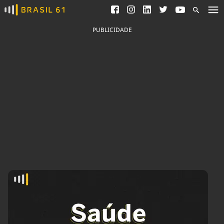
Ver todas as notícias
Saneamento
Podcasts
Indicadores
PUBLICIDADE
Área do comunicador
Bioinsumos
Publicidade Legal
Blog
Brasil Mineral
Fique por dentro do
Congresso Nacional e
Quem somos
nossos líderes.
Expediente
Acesse
Trabalhe no Brasil 61
Contato
Agronegócios
Comportamento
Meio Ambiente
Brasil
Cultura
Podcast
Brasil Mineral
Economia
Política
Ciência &
Educação
Saúde