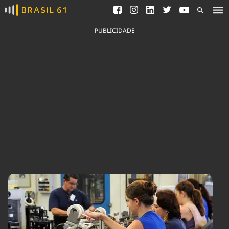
Ver todas as notícias
Saneamento
Podcasts
Indicadores
PUBLICIDADE
Área do comunicador
Bioinsumos
Publicidade Legal
Blog
Brasil Mineral
Fique por dentro do
Congresso Nacional e
Quem somos
nossos líderes.
Expediente
Acesse
Trabalhe no Brasil 61
Contato
Agronegócios
Comportamento
Meio Ambiente
Brasil
Cultura
Podcast
Brasil Mineral
Economia
Política
Ciência &
Educação
Saúde