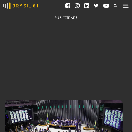
Ver todas as notícias
Saneamento
Podcasts
Indicadores
PUBLICIDADE
Área do comunicador
Bioinsumos
Publicidade Legal
Blog
Brasil Mineral
Fique por dentro do
Congresso Nacional e
Quem somos
nossos líderes.
Expediente
Acesse
Trabalhe no Brasil 61
Contato
Agronegócios
Comportamento
Meio Ambiente
Brasil
Cultura
Podcast
Brasil Mineral
Economia
Política
Ciência &
Educação
Saúde