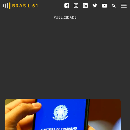
Ver todas as notícias
Saneamento
Podcasts
Indicadores
PUBLICIDADE
Área do comunicador
Bioinsumos
Publicidade Legal
Blog
Brasil Mineral
Fique por dentro do
Congresso Nacional e
Quem somos
nossos líderes.
Expediente
Acesse
Trabalhe no Brasil 61
Contato
Agronegócios
Comportamento
Meio Ambiente
Brasil
Cultura
Podcast
Brasil Mineral
Economia
Política
Ciência &
Educação
Saúde