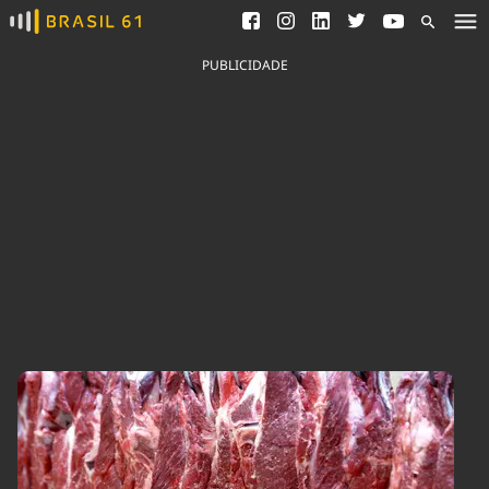
Ver todas as notícias
Saneamento
Podcasts
Indicadores
PUBLICIDADE
Área do comunicador
Bioinsumos
Publicidade Legal
Blog
Brasil Mineral
Fique por dentro do
Congresso Nacional e
Quem somos
nossos líderes.
Expediente
Acesse
Trabalhe no Brasil 61
Contato
Agronegócios
Comportamento
Meio Ambiente
Brasil
Cultura
Podcast
Brasil Mineral
Economia
Política
Ciência &
Educação
Saúde