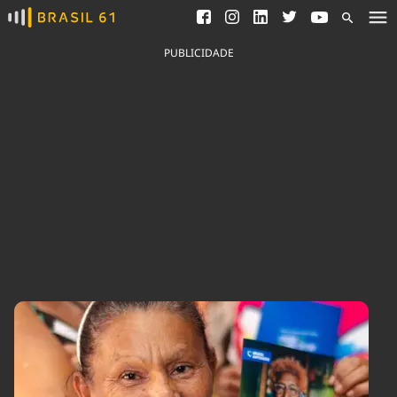
Ver todas as notícias
Saneamento
Podcasts
Indicadores
PUBLICIDADE
Área do comunicador
Bioinsumos
Publicidade Legal
Blog
Brasil Mineral
Fique por dentro do
Congresso Nacional e
Quem somos
nossos líderes.
Expediente
Acesse
Trabalhe no Brasil 61
Contato
Agronegócios
Comportamento
Meio Ambiente
Brasil
Cultura
Podcast
Brasil Mineral
Economia
Política
Ciência &
Educação
Saúde