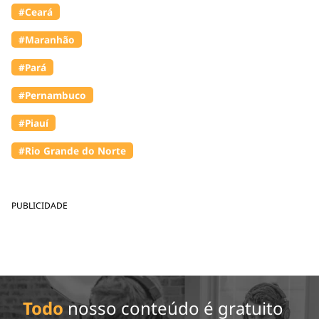
#Ceará
#Maranhão
#Pará
#Pernambuco
#Piauí
#Rio Grande do Norte
PUBLICIDADE
Todo
nosso conteúdo é gratuito