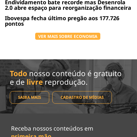
Endividamento bate recorde mas Desenrola
2.0 abre espaço para reorganização financeira
Ibovespa fecha último pregão aos 177.726
pontos
VER MAIS SOBRE ECONOMIA
Todo
nosso conteúdo é gratuito
e de
livre
reprodução.
SAIBA MAIS
CADASTRO DE MÍDIAS
Receba nossos conteúdos em
primeira mão
.