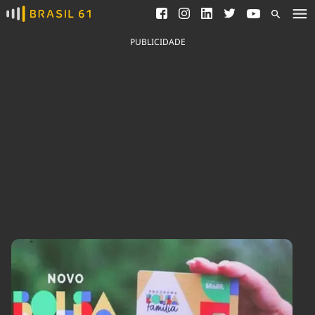
Ver todas as notícias
Saneamento
Podcasts
Indicadores
PUBLICIDADE
Área do comunicador
Bioinsumos
Publicidade Legal
Blog
Brasil Mineral
Fique por dentro do
Congresso Nacional e
Quem somos
nossos líderes.
Expediente
Acesse
Trabalhe no Brasil 61
Contato
Agronegócios
Comportamento
Meio Ambiente
Brasil
Cultura
Podcast
Brasil Mineral
Economia
Política
Ciência &
Educação
Saúde