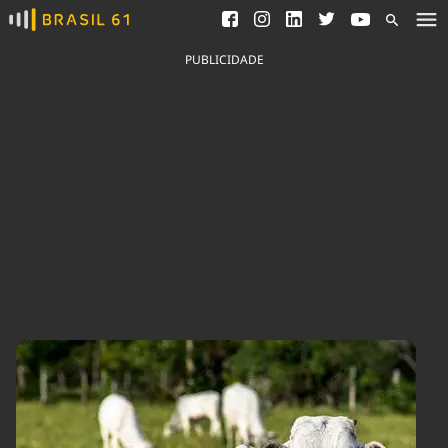
Ver todas as notícias
Saneamento
Podcasts
Indicadores
PUBLICIDADE
Área do comunicador
Bioinsumos
Publicidade Legal
Blog
Brasil Mineral
Fique por dentro do
Congresso Nacional e
Quem somos
nossos líderes.
Expediente
Acesse
Trabalhe no Brasil 61
Contato
Agronegócios
Comportamento
Meio Ambiente
Brasil
Cultura
Podcast
Brasil Mineral
Economia
Política
Ciência &
Educação
Saúde