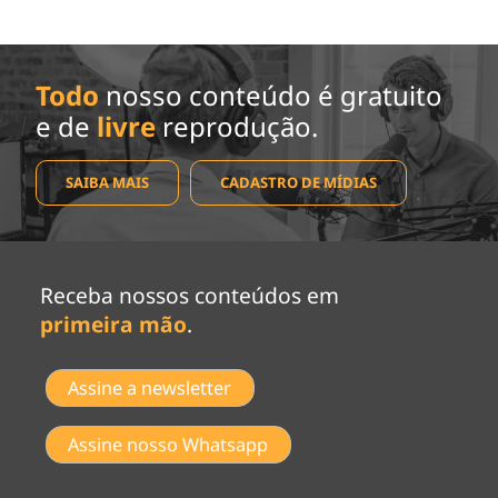
Todo
nosso conteúdo é gratuito
e de
livre
reprodução.
SAIBA MAIS
CADASTRO DE MÍDIAS
Receba nossos conteúdos em
primeira mão
.
Assine a newsletter
Assine nosso Whatsapp