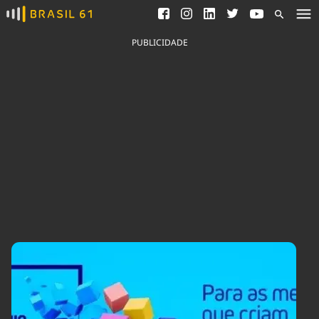
Ver todas as notícias
Saneamento
Podcasts
Indicadores
PUBLICIDADE
Área do comunicador
Bioinsumos
Publicidade Legal
Blog
Brasil Mineral
Fique por dentro do
Congresso Nacional e
Quem somos
nossos líderes.
Expediente
Acesse
Trabalhe no Brasil 61
Contato
Agronegócios
Comportamento
Meio Ambiente
Brasil
Cultura
Podcast
Brasil Mineral
Economia
Política
Ciência &
Educação
Saúde