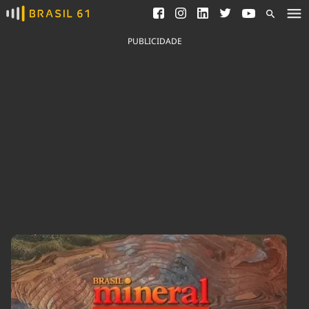
Ver todas as notícias
Saneamento
Podcasts
Indicadores
PUBLICIDADE
Área do comunicador
Bioinsumos
Publicidade Legal
Blog
Brasil Mineral
Fique por dentro do
Congresso Nacional e
Quem somos
nossos líderes.
Expediente
Acesse
Trabalhe no Brasil 61
Contato
Agronegócios
Comportamento
Meio Ambiente
Brasil
Cultura
Podcast
Brasil Mineral
Economia
Política
Ciência &
Educação
Saúde