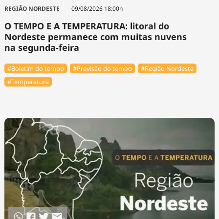
Tecnologia
Infraestrutura
Tempo
REGIÃO NORDESTE
09/08/2026 18:00h
Cinema
Internacional
O TEMPO E A TEMPERATURA: litoral do
Nordeste permanece com muitas nuvens
na segunda-feira
#Boletim do tempo
#Previsão do tempo
#Região Nordeste
#Temperatura