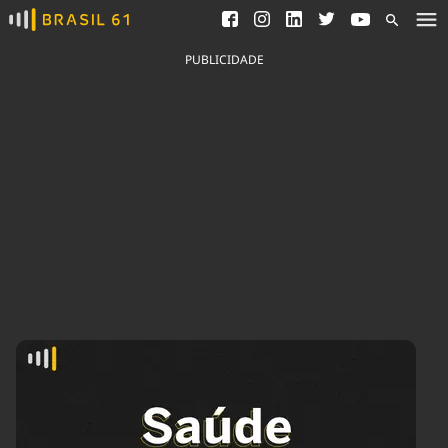
Ver todas as notícias
Saneamento
Podcasts
Indicadores
PUBLICIDADE
Área do comunicador
Bioinsumos
Publicidade Legal
Blog
Brasil Mineral
Fique por dentro do
Congresso Nacional e
Quem somos
nossos líderes.
Expediente
Acesse
Trabalhe no Brasil 61
Contato
Agronegócios
Comportamento
Meio Ambiente
Brasil
Cultura
Podcast
Brasil Mineral
Economia
Política
Ciência &
Educação
Saúde