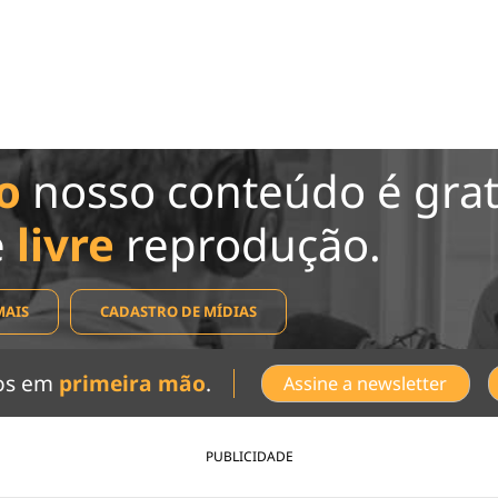
o
nosso conteúdo é grat
e
livre
reprodução.
MAIS
CADASTRO DE MÍDIAS
dos em
primeira mão
.
Assine a newsletter
PUBLICIDADE