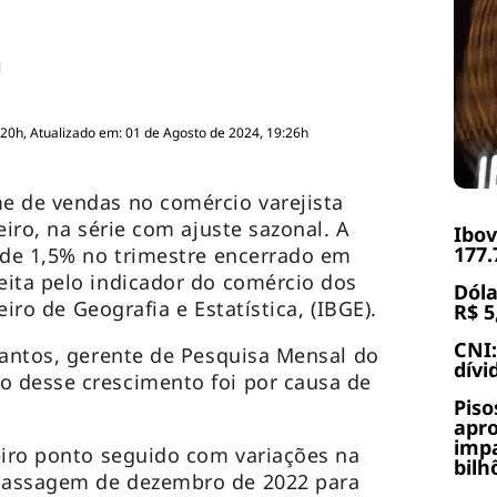
:20h, Atualizado em: 01 de Agosto de 2024, 19:26h
e de vendas no comércio varejista
eiro, na série com ajuste sazonal. A
Ibov
177.
 de 1,5% no trimestre encerrado em
ita pelo indicador do comércio dos
Dóla
eiro de Geografia e Estatística, (IBGE).
R$ 5
CNI:
Santos, gerente de Pesquisa Mensal do
dívi
 desse crescimento foi por causa de
Piso
apr
impa
eiro ponto seguido com variações na
bilh
passagem de dezembro de 2022 para