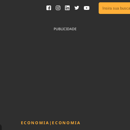
Ver toda
Podcast
PUBLICIDADE
Área do
Publicid
Fique por 
Congresso 
nossos líde
Acesse
ECONOMIA
|
ECONOMIA