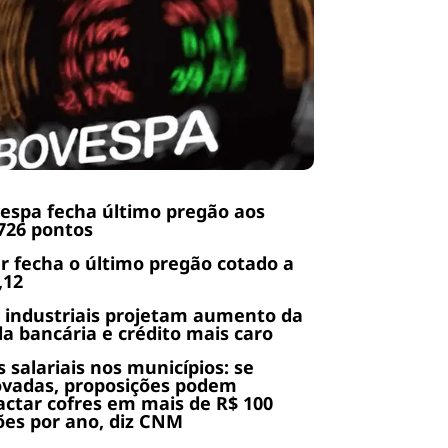
espa fecha último pregão aos
726 pontos
r fecha o último pregão cotado a
,12
 industriais projetam aumento da
da bancária e crédito mais caro
s salariais nos municípios: se
ovadas, proposições podem
ctar cofres em mais de R$ 100
ões por ano, diz CNM