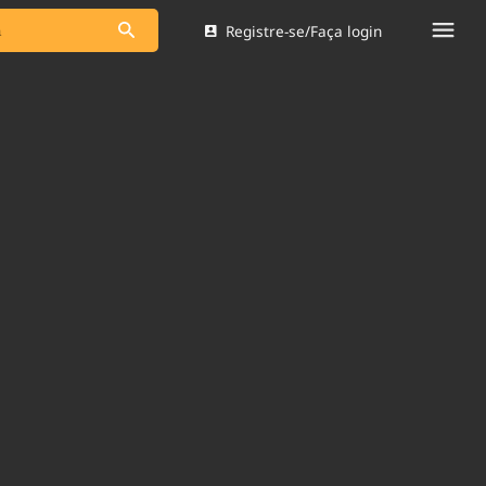
Registre-se/Faça login
s as notícias
Saneamento
s
Indicadores
 comunicador
Bioinsumos
ade Legal
Blog
Brasil Mineral
Quem somos
dentro do
Nacional e
Expediente
res.
Trabalhe no Brasil 61
Contato