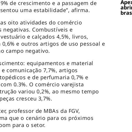
Apex
3,9% de crescimento e a passagem de
abri
esentou uma estabilidade”, afirma.
bras
as oito atividades do comércio
as negativas. Combustíveis e
 vestuário e calçados 4,5%, livros,
ia 0,6% e outros artigos de uso pessoal e
no campo negativo.
escimento: equipamentos e material
a e comunicação 7,7%, artigos
topédicos e de perfumaria 0,7% e
 com 0.3%. O comércio varejista
strução variou 0,2%, ao mesmo tempo
 peças cresceu 3,7%.
er, professor de MBAs da FGV,
irma que o cenário para os próximos
bom para o setor.