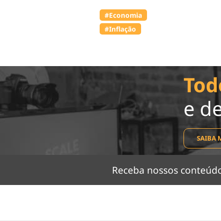
#Economia
#Inflação
Tod
e d
SAIBA 
Receba nossos conteú