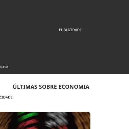
ios
Cultura
Podcast
Economia
Política
ral
Educação
Saúde
Tecnologia
Infraestrutura
Tempo
PUBLICIDADE
Internacional
mento
Meio Ambiente
texto
ÚLTIMAS SOBRE ECONOMIA
ICIDADE