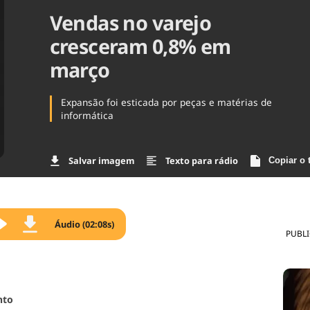
Vendas no varejo
Agronegóc
Brasil
cresceram 0,8% em
Brasil Mine
Ciência & 
março
Cinema
Comporta
Expansão foi esticada por peças e matérias de
informática
Salvar imagem
Texto para rádio
Copiar o 
Áudio (02:08s)
PUBL
nto