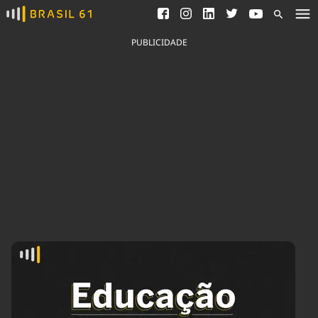
Ver todas as notícias
Saneamento
Podcasts
Indicadores
PUBLICIDADE
Área do comunicador
Bioinsumos
Publicidade Legal
Blog
Brasil Mineral
Fique por dentro do
Congresso Nacional e
Quem somos
nossos líderes.
Expediente
Acesse
Trabalhe no Brasil 61
Contato
Agronegócios
Comportamento
Meio Ambiente
Brasil
Cultura
Podcast
Brasil Mineral
Economia
Política
Ciência &
Educação
Saúde