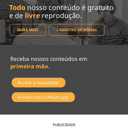
Todo
nosso conteúdo é gratuito
e de
livre
reprodução.
SAIBA MAIS
CADASTRO DE MÍDIAS
Receba nossos conteúdos em
primeira mão
.
Assine a newsletter
Assine nosso Whatsapp
PUBLICIDADE