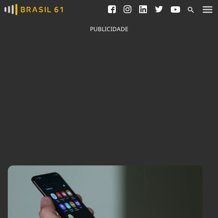
Ver todas as notícias
Saneamento
Podcasts
Indicadores
PUBLICIDADE
Área do comunicador
Bioinsumos
Publicidade Legal
Blog
Brasil Mineral
Fique por dentro do
Congresso Nacional e
Quem somos
nossos líderes.
Expediente
Acesse
Trabalhe no Brasil 61
Contato
Agronegócios
Comportamento
Meio Ambiente
Brasil
Cultura
Podcast
Brasil Mineral
Economia
Política
Ciência &
Educação
Saúde