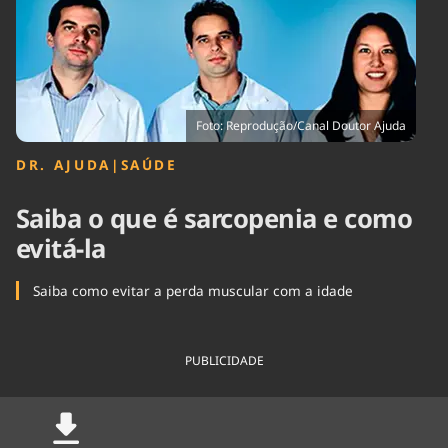
Tecnologia
Infraestrutura
Tempo
Cinema
Internacional
Foto: Reprodução/Canal Doutor Ajuda
DR. AJUDA
|
SAÚDE
Saiba o que é sarcopenia e como
evitá-la
Saiba como evitar a perda muscular com a idade
PUBLICIDADE