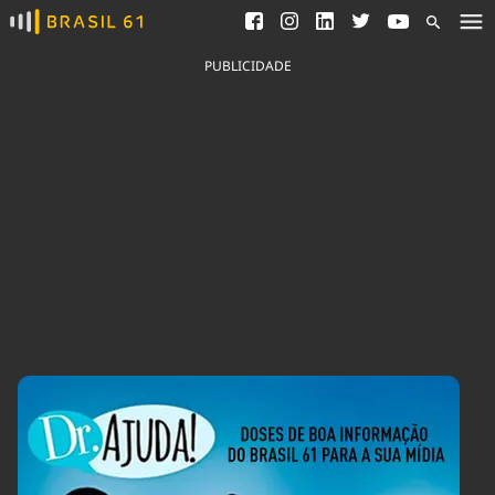
Ver todas as notícias
Saneamento
Podcasts
Indicadores
PUBLICIDADE
Área do comunicador
Bioinsumos
Publicidade Legal
Blog
Brasil Mineral
Fique por dentro do
Congresso Nacional e
Quem somos
nossos líderes.
Expediente
Acesse
Trabalhe no Brasil 61
Contato
Agronegócios
Comportamento
Meio Ambiente
Brasil
Cultura
Podcast
Brasil Mineral
Economia
Política
Ciência &
Educação
Saúde