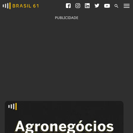
Ver todas as notícias
Saneamento
Podcasts
Indicadores
PUBLICIDADE
Área do comunicador
Bioinsumos
Publicidade Legal
Blog
Brasil Mineral
Fique por dentro do
Congresso Nacional e
Quem somos
nossos líderes.
Expediente
Acesse
Trabalhe no Brasil 61
Contato
Agronegócios
Comportamento
Meio Ambiente
Brasil
Cultura
Podcast
Brasil Mineral
Economia
Política
Ciência &
Educação
Saúde