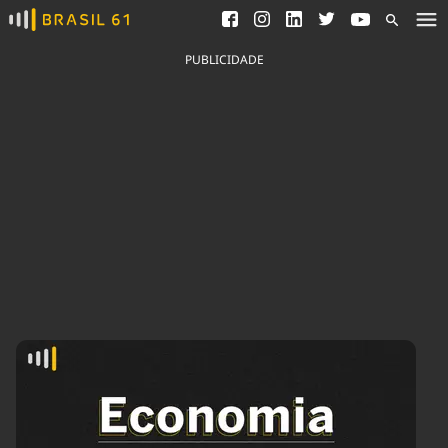
Ver todas as notícias
Saneamento
Podcasts
Indicadores
PUBLICIDADE
Área do comunicador
Bioinsumos
Publicidade Legal
Blog
Brasil Mineral
Fique por dentro do
Congresso Nacional e
Quem somos
nossos líderes.
Expediente
Acesse
Trabalhe no Brasil 61
Contato
Agronegócios
Comportamento
Meio Ambiente
Brasil
Cultura
Podcast
Brasil Mineral
Economia
Política
Ciência &
Educação
Saúde