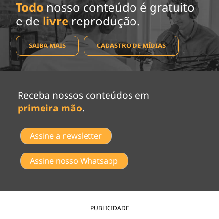
Todo
nosso conteúdo é gratuito
e de
livre
reprodução.
SAIBA MAIS
CADASTRO DE MÍDIAS
Receba nossos conteúdos em
primeira mão
.
Assine a newsletter
Assine nosso Whatsapp
PUBLICIDADE