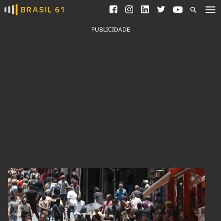
Ver todas as notícias
Saneamento
Podcasts
Indicadores
PUBLICIDADE
Área do comunicador
Bioinsumos
Publicidade Legal
Blog
Brasil Mineral
Fique por dentro do
Congresso Nacional e
Quem somos
nossos líderes.
Expediente
Acesse
Trabalhe no Brasil 61
Contato
Agronegócios
Comportamento
Meio Ambiente
Brasil
Cultura
Podcast
Brasil Mineral
Economia
Política
Ciência &
Educação
Saúde