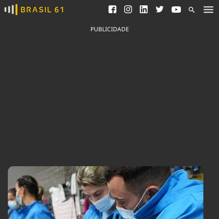
Ver todas as notícias
Saneamento
Podcasts
Indicadores
PUBLICIDADE
Área do comunicador
Bioinsumos
Publicidade Legal
Blog
Brasil Mineral
Fique por dentro do
Congresso Nacional e
Quem somos
nossos líderes.
Expediente
Acesse
Trabalhe no Brasil 61
Contato
Agronegócios
Comportamento
Meio Ambiente
Brasil
Cultura
Podcast
Brasil Mineral
Economia
Política
Ciência &
Educação
Saúde