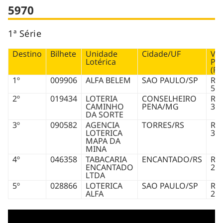
5970
1ª Série
Destino
Bilhete
Unidade
Cidade/UF
Val
Lotérica
Pr
(R$
1º
009906
ALFA BELEM
SAO PAULO/SP
R$
500
2º
019434
LOTERIA
CONSELHEIRO
R$
CAMINHO
PENA/MG
35.
DA SORTE
3º
090582
AGENCIA
TORRES/RS
R$
LOTERICA
30.
MAPA DA
MINA
4º
046358
TABACARIA
ENCANTADO/RS
R$
ENCANTADO
25.
LTDA
5º
028866
LOTERICA
SAO PAULO/SP
R$
ALFA
20.