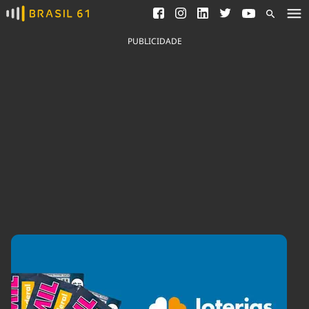
Ver todas as notícias
Saneamento
Podcasts
Indicadores
PUBLICIDADE
Área do comunicador
Bioinsumos
Publicidade Legal
Blog
Brasil Mineral
Fique por dentro do
Congresso Nacional e
Quem somos
nossos líderes.
Expediente
Acesse
Trabalhe no Brasil 61
Contato
Agronegócios
Comportamento
Meio Ambiente
Brasil
Cultura
Podcast
Brasil Mineral
Economia
Política
Ciência &
Educação
Saúde