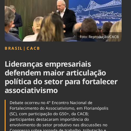
Tecnologia
Infraestrutura
Tempo
Cinema
Internacional
Foto: Reprodução/CACB
BRASIL
|
⁠CACB
Lideranças empresariais
defendem maior articulação
política do setor para fortalecer
associativismo
Debate ocorreu no 4° Encontro Nacional de
Fortalecimento do Associativismo, em Florianópolis
(SC), com participação do G50+, da CACB;
participantes destacaram importância do
envolvimento do setor produtivo nas discussões no
Congresso sobre jornada de trabalho, tributação e