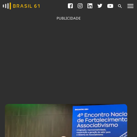
Ver todas as notícias
Saneamento
Podcasts
Indicadores
PUBLICIDADE
Área do comunicador
Bioinsumos
Publicidade Legal
Blog
Brasil Mineral
Fique por dentro do
Congresso Nacional e
Quem somos
nossos líderes.
Expediente
Acesse
Trabalhe no Brasil 61
Contato
Agronegócios
Comportamento
Meio Ambiente
Brasil
Cultura
Podcast
Brasil Mineral
Economia
Política
Ciência &
Educação
Saúde