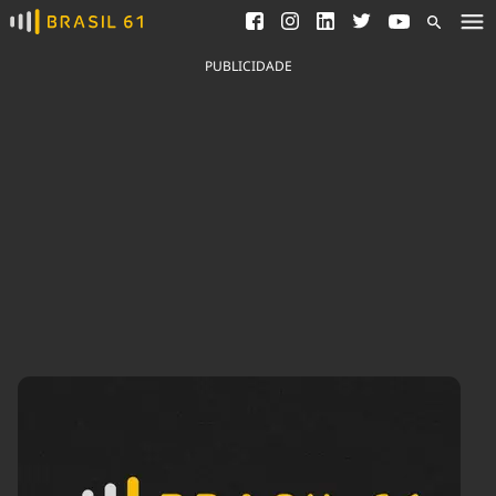
Ver todas as notícias
Saneamento
Podcasts
Indicadores
PUBLICIDADE
Área do comunicador
Bioinsumos
Publicidade Legal
Blog
Brasil Mineral
Fique por dentro do
Congresso Nacional e
Quem somos
nossos líderes.
Expediente
Acesse
Trabalhe no Brasil 61
Contato
Agronegócios
Comportamento
Meio Ambiente
Brasil
Cultura
Podcast
Brasil Mineral
Economia
Política
Ciência &
Educação
Saúde