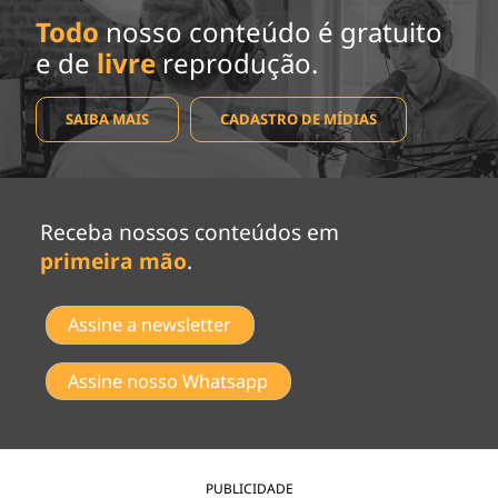
Todo
nosso conteúdo é gratuito
e de
livre
reprodução.
SAIBA MAIS
CADASTRO DE MÍDIAS
Receba nossos conteúdos em
primeira mão
.
Assine a newsletter
Assine nosso Whatsapp
PUBLICIDADE