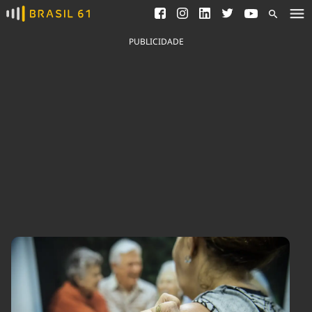
Ver todas as notícias
Saneamento
Podcasts
Indicadores
PUBLICIDADE
Área do comunicador
Bioinsumos
Publicidade Legal
Blog
Brasil Mineral
Fique por dentro do
Congresso Nacional e
Quem somos
nossos líderes.
Expediente
Acesse
Trabalhe no Brasil 61
Contato
Agronegócios
Comportamento
Meio Ambiente
Brasil
Cultura
Podcast
Brasil Mineral
Economia
Política
Ciência &
Educação
Saúde