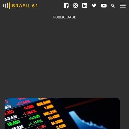
Ver todas as notícias
Saneamento
Podcasts
Indicadores
PUBLICIDADE
Área do comunicador
Bioinsumos
Publicidade Legal
Blog
Brasil Mineral
Fique por dentro do
Congresso Nacional e
Quem somos
nossos líderes.
Expediente
Acesse
Trabalhe no Brasil 61
Contato
Agronegócios
Comportamento
Meio Ambiente
Brasil
Cultura
Podcast
Brasil Mineral
Economia
Política
Ciência &
Educação
Saúde