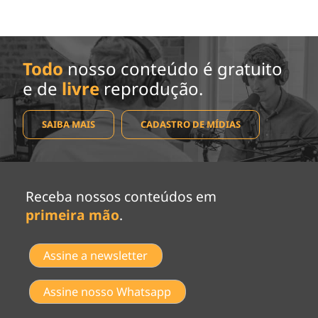
Todo
nosso conteúdo é gratuito
e de
livre
reprodução.
SAIBA MAIS
CADASTRO DE MÍDIAS
Receba nossos conteúdos em
primeira mão
.
Assine a newsletter
Assine nosso Whatsapp