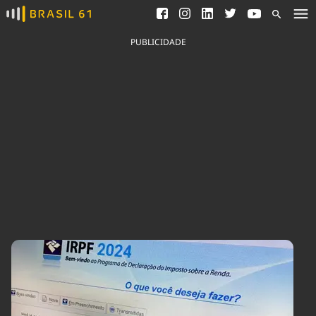
Ver todas as notícias
Saneamento
Podcasts
Indicadores
PUBLICIDADE
Área do comunicador
Bioinsumos
Publicidade Legal
Blog
Brasil Mineral
Fique por dentro do
Congresso Nacional e
Quem somos
nossos líderes.
Expediente
Acesse
Trabalhe no Brasil 61
Contato
Agronegócios
Comportamento
Meio Ambiente
Brasil
Cultura
Podcast
Brasil Mineral
Economia
Política
Ciência &
Educação
Saúde