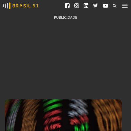
Ver todas as notícias
Saneamento
Podcasts
Indicadores
PUBLICIDADE
Área do comunicador
Bioinsumos
Publicidade Legal
Blog
Brasil Mineral
Fique por dentro do
Congresso Nacional e
Quem somos
nossos líderes.
Expediente
Acesse
Trabalhe no Brasil 61
Contato
Agronegócios
Comportamento
Meio Ambiente
Brasil
Cultura
Podcast
Brasil Mineral
Economia
Política
Ciência &
Educação
Saúde