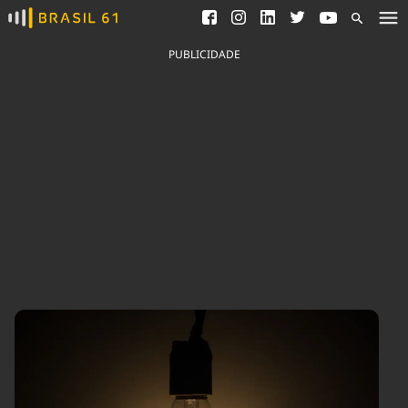
Ver todas as notícias
Saneamento
Podcasts
Indicadores
PUBLICIDADE
Área do comunicador
Bioinsumos
Publicidade Legal
Blog
Brasil Mineral
Fique por dentro do
Congresso Nacional e
Quem somos
nossos líderes.
Expediente
Acesse
Trabalhe no Brasil 61
Contato
Agronegócios
Comportamento
Meio Ambiente
Brasil
Cultura
Podcast
Brasil Mineral
Economia
Política
Ciência &
Educação
Saúde