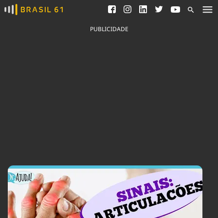
Ver todas as notícias
Saneamento
Podcasts
Indicadores
PUBLICIDADE
Área do comunicador
Bioinsumos
Publicidade Legal
Blog
Brasil Mineral
Fique por dentro do
Congresso Nacional e
Quem somos
nossos líderes.
Expediente
Acesse
Trabalhe no Brasil 61
Contato
Agronegócios
Comportamento
Meio Ambiente
Brasil
Cultura
Podcast
Brasil Mineral
Economia
Política
Ciência &
Educação
Saúde