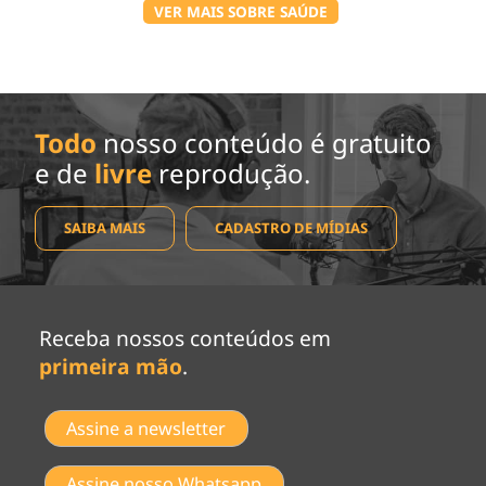
VER MAIS SOBRE SAÚDE
Todo
nosso conteúdo é gratuito
e de
livre
reprodução.
SAIBA MAIS
CADASTRO DE MÍDIAS
Receba nossos conteúdos em
primeira mão
.
Assine a newsletter
Assine nosso Whatsapp