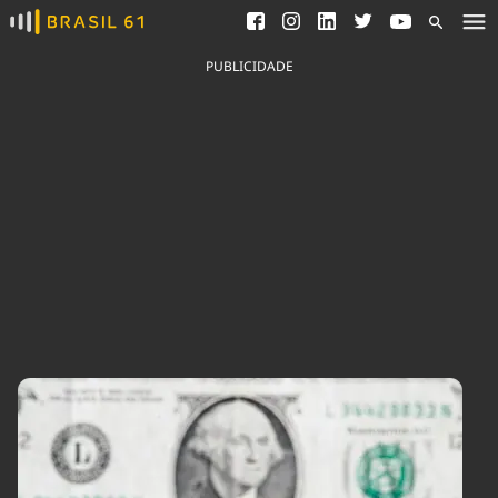
Ver todas as notícias
Saneamento
Podcasts
Indicadores
PUBLICIDADE
Área do comunicador
Bioinsumos
Publicidade Legal
Blog
Brasil Mineral
Fique por dentro do
Congresso Nacional e
Quem somos
nossos líderes.
Expediente
Acesse
Trabalhe no Brasil 61
Contato
Agronegócios
Comportamento
Meio Ambiente
Brasil
Cultura
Podcast
Brasil Mineral
Economia
Política
Ciência &
Educação
Saúde