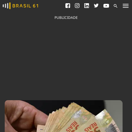
Ver todas as notícias
Saneamento
Podcasts
Indicadores
PUBLICIDADE
Área do comunicador
Bioinsumos
Publicidade Legal
Blog
Brasil Mineral
Fique por dentro do
Congresso Nacional e
Quem somos
nossos líderes.
Expediente
Acesse
Trabalhe no Brasil 61
Contato
Agronegócios
Comportamento
Meio Ambiente
Brasil
Cultura
Podcast
Brasil Mineral
Economia
Política
Ciência &
Educação
Saúde