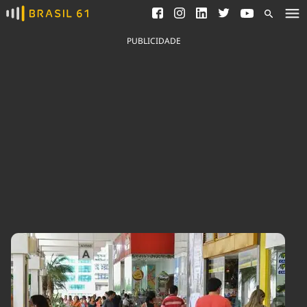
Ver todas as notícias
Saneamento
Podcasts
Indicadores
PUBLICIDADE
Área do comunicador
Bioinsumos
Publicidade Legal
Blog
Brasil Mineral
Fique por dentro do
Congresso Nacional e
Quem somos
nossos líderes.
Expediente
Acesse
Trabalhe no Brasil 61
Contato
Agronegócios
Comportamento
Meio Ambiente
Brasil
Cultura
Podcast
Brasil Mineral
Economia
Política
Ciência &
Educação
Saúde