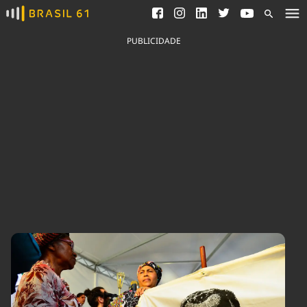
Ver todas as notícias
Saneamento
Podcasts
Indicadores
PUBLICIDADE
Área do comunicador
Bioinsumos
Publicidade Legal
Blog
Brasil Mineral
Fique por dentro do
Congresso Nacional e
Quem somos
nossos líderes.
Expediente
Acesse
Trabalhe no Brasil 61
Contato
Agronegócios
Comportamento
Meio Ambiente
Brasil
Cultura
Podcast
Brasil Mineral
Economia
Política
Ciência &
Educação
Saúde