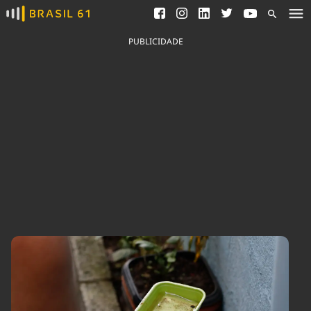
Ver todas as notícias
Saneamento
Podcasts
Indicadores
PUBLICIDADE
Área do comunicador
Bioinsumos
Publicidade Legal
Blog
Brasil Mineral
Fique por dentro do
Congresso Nacional e
Quem somos
nossos líderes.
Expediente
Acesse
Trabalhe no Brasil 61
Contato
Agronegócios
Comportamento
Meio Ambiente
Brasil
Cultura
Podcast
Brasil Mineral
Economia
Política
Ciência &
Educação
Saúde