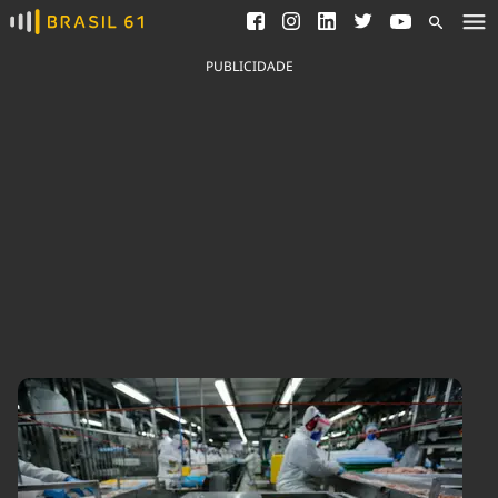
Ver todas as notícias
Saneamento
Podcasts
Indicadores
PUBLICIDADE
Área do comunicador
Bioinsumos
Publicidade Legal
Blog
Brasil Mineral
Fique por dentro do
Congresso Nacional e
Quem somos
nossos líderes.
Expediente
Acesse
Trabalhe no Brasil 61
Contato
Agronegócios
Comportamento
Meio Ambiente
Brasil
Cultura
Podcast
Brasil Mineral
Economia
Política
Ciência &
Educação
Saúde