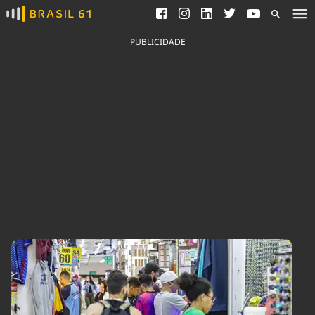
Ver todas as notícias
Saneamento
Podcasts
Indicadores
PUBLICIDADE
Área do comunicador
Bioinsumos
Publicidade Legal
Blog
Brasil Mineral
Fique por dentro do
Congresso Nacional e
Quem somos
nossos líderes.
Expediente
Acesse
Trabalhe no Brasil 61
Contato
Agronegócios
Comportamento
Meio Ambiente
Brasil
Cultura
Podcast
Brasil Mineral
Economia
Política
Ciência &
Educação
Saúde