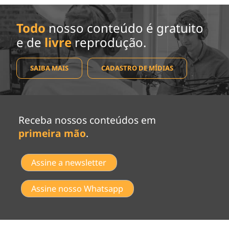
Todo
nosso conteúdo é gratuito
e de
livre
reprodução.
SAIBA MAIS
CADASTRO DE MÍDIAS
Receba nossos conteúdos em
primeira mão
.
Assine a newsletter
Assine nosso Whatsapp