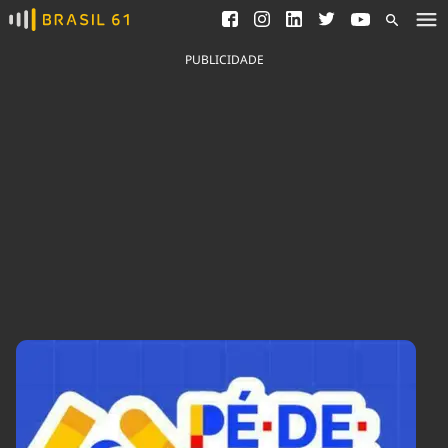
Ver todas as notícias
Saneamento
Podcasts
Indicadores
PUBLICIDADE
Área do comunicador
Bioinsumos
Publicidade Legal
Blog
Brasil Mineral
Fique por dentro do
Congresso Nacional e
Quem somos
nossos líderes.
Expediente
Acesse
Trabalhe no Brasil 61
Contato
Agronegócios
Comportamento
Meio Ambiente
Brasil
Cultura
Podcast
Brasil Mineral
Economia
Política
Ciência &
Educação
Saúde