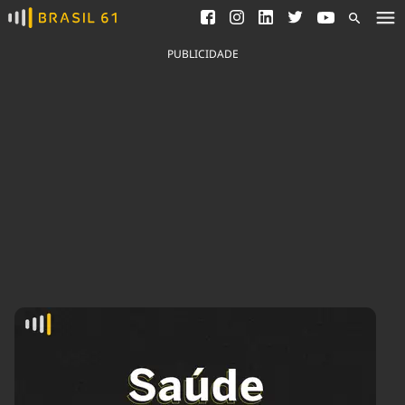
Ver todas as notícias
Saneamento
Podcasts
Indicadores
PUBLICIDADE
Área do comunicador
Bioinsumos
Publicidade Legal
Blog
Brasil Mineral
Fique por dentro do
Congresso Nacional e
Quem somos
nossos líderes.
Expediente
Acesse
Trabalhe no Brasil 61
Contato
Agronegócios
Comportamento
Meio Ambiente
Brasil
Cultura
Podcast
Brasil Mineral
Economia
Política
Ciência &
Educação
Saúde