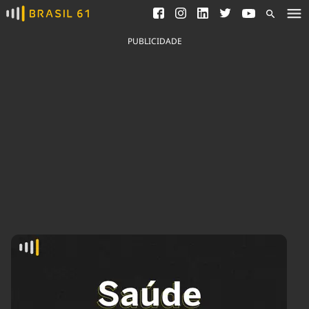
Ver todas as notícias
Saneamento
Podcasts
Indicadores
PUBLICIDADE
Área do comunicador
Bioinsumos
Publicidade Legal
Blog
Brasil Mineral
Fique por dentro do
Congresso Nacional e
Quem somos
nossos líderes.
Expediente
Acesse
Trabalhe no Brasil 61
Contato
Agronegócios
Comportamento
Meio Ambiente
Brasil
Cultura
Podcast
Brasil Mineral
Economia
Política
Ciência &
Educação
Saúde