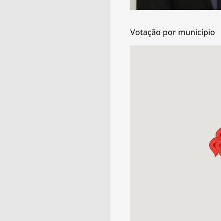
Agronegóc
Brasil
Votação por município
Brasil Mine
Ciência & 
Cinema
Comporta