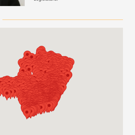
ios
Cultura
Podcast
Economia
Política
ral
Educação
Saúde
Tecnologia
Infraestrutura
Tempo
Internacional
mento
Meio Ambiente