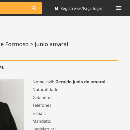
Registre-se/Faça login
s as notícias
Saneamento
s
Indicadores
 comunicador
Bioinsumos
te Formoso > Junio amaral
ade Legal
Blog
Brasil Mineral
 PL
Quem somos
dentro do
Nacional e
Nome civil:
Geraldo junio do amaral
Expediente
res.
Naturalidade:
Trabalhe no Brasil 61
Gabinete:
Contato
Telefones:
E-mail:
Mandato:
Legislatura: