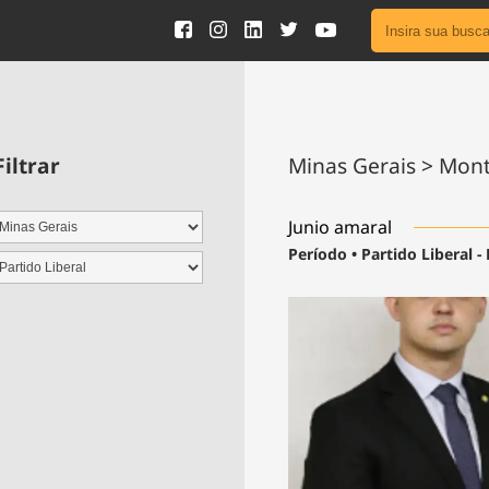
Ver toda
Podcast
Área do
Filtrar
Minas Gerais > Mon
Publicid
Junio amaral
Período • Partido Liberal -
Fique por 
Congresso 
nossos líde
Acesse