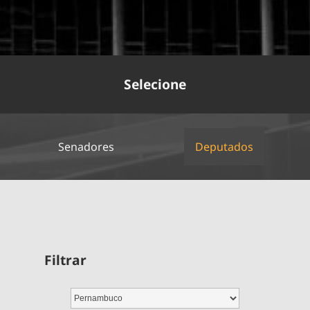
Selecione
Senadores
Deputados
Filtrar