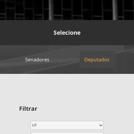
Selecione
Senadores
Deputados
Filtrar