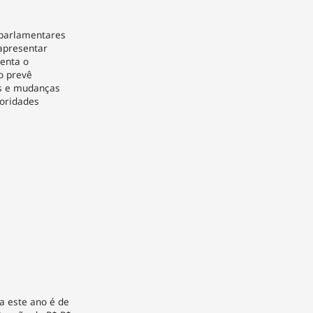
 parlamentares
apresentar
enta o
o prevê
es e mudanças
ioridades
a este ano é de