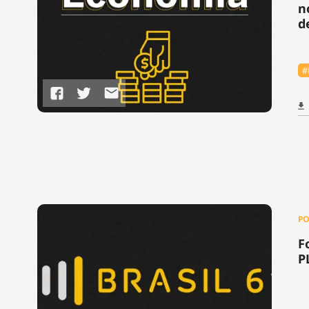
n
d
#
PO
F
P