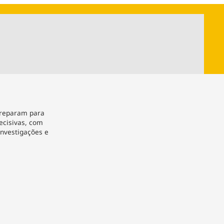
ios
Cultura
Podcast
Economia
Política
ral
Educação
Saúde
Tecnologia
Infraestrutura
Tempo
Internacional
mento
Meio Ambiente
preparam para
cisivas, com
nvestigações e