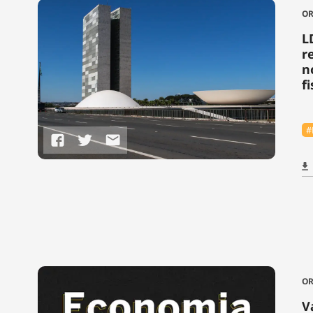
O
L
r
n
f
#
O
V