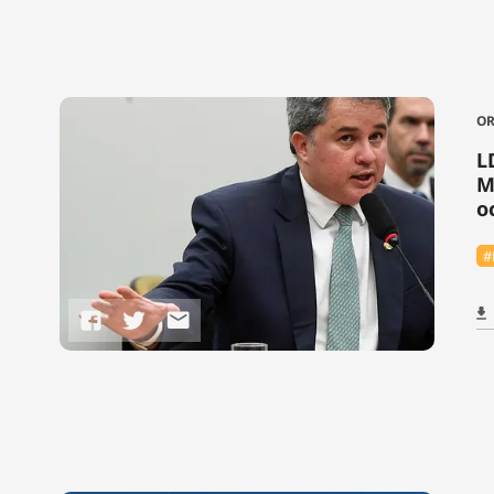
O
L
M
o
#