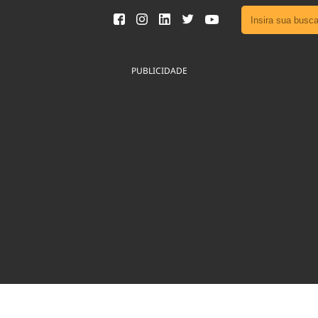
Ver toda
Podcast
PUBLICIDADE
Área do
Publicid
Fique por 
Congresso 
nossos líde
Acesse