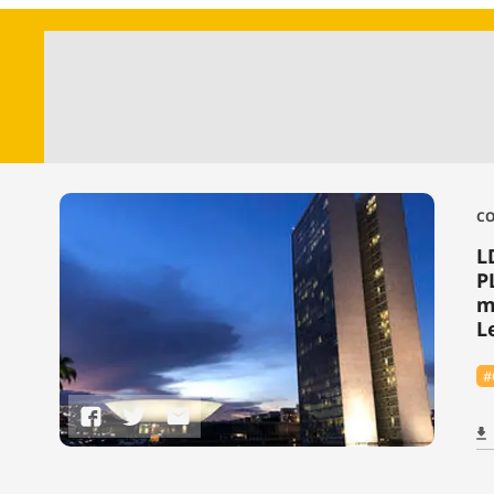
CO
L
P
m
L
#