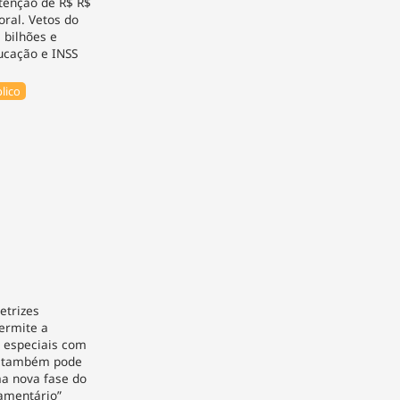
tenção de R$ R$
oral. Vetos do
 bilhões e
ucação e INSS
lico
etrizes
ermite a
s especiais com
e também pode
ma nova fase do
amentário”