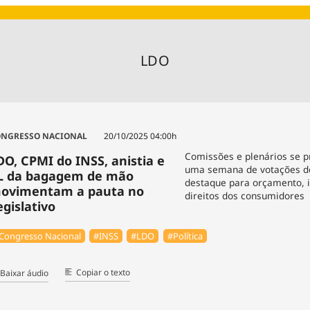
Agronegóc
Brasil
Brasil Mine
LDO
Ciência & 
Cinema
Comporta
NGRESSO NACIONAL
20/10/2025 04:00h
Comissões e plenários se 
DO, CPMI do INSS, anistia e
uma semana de votações de
L da bagagem de mão
destaque para orçamento, i
ovimentam a pauta no
direitos dos consumidores
egislativo
Congresso Nacional
#INSS
#LDO
#Política
Copiar o texto
Baixar áudio