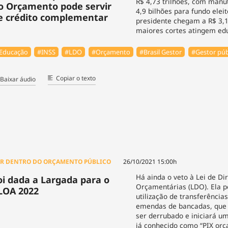
R$ 4,73 trilhões, com manu
o Orçamento pode servir
4,9 bilhões para fundo eleit
e crédito complementar
presidente chegam a R$ 3,1
maiores cortes atingem ed
Educação
#INSS
#LDO
#Orçamento
#Brasil Gestor
#Gestor púb
Copiar o texto
Baixar áudio
R DENTRO DO ORÇAMENTO PÚBLICO
26/10/2021 15:00h
Há ainda o veto à Lei de Dir
oi dada a Largada para o
Orçamentárias (LDO). Ela p
LOA 2022
utilização de transferência
emendas de bancadas, qu
ser derrubado e iniciará u
já conhecido como “PIX orç