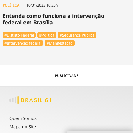
Tecnologia
Infraestrutura
Tempo
POLÍTICA
10/01/2023 10:35h
Cinema
Internacional
Entenda como funciona a intervenção
federal em Brasília
#Distrito Federal
#Política
#Segurança Pública
#Intervenção federal
#Manifestação
PUBLICIDADE
Quem Somos
Mapa do Site