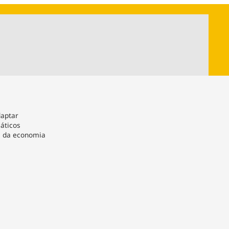
ios
Cultura
Podcast
Economia
Política
ral
Educação
Saúde
Tecnologia
Infraestrutura
Tempo
Internacional
mento
Meio Ambiente
daptar
áticos
s da economia