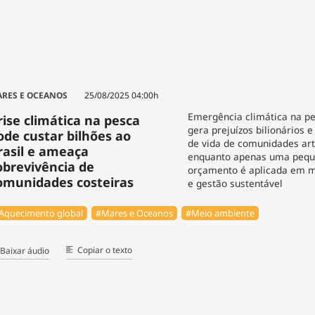
RES E OCEANOS
25/08/2025 04:00h
Emergência climática na pe
rise climática na pesca
gera prejuízos bilionários
ode custar bilhões ao
de vida de comunidades art
rasil e ameaça
enquanto apenas uma pequ
obrevivência de
orçamento é aplicada em 
omunidades costeiras
e gestão sustentável
Aquecimento global
#Mares e Oceanos
#Meio ambiente
Copiar o texto
Baixar áudio