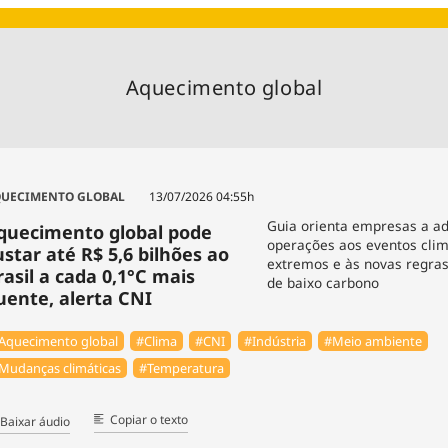
Agronegóc
Brasil
Brasil Mine
Aquecimento global
Ciência & 
Cinema
Comporta
UECIMENTO GLOBAL
13/07/2026 04:55h
Guia orienta empresas a a
quecimento global pode
operações aos eventos clim
ustar até R$ 5,6 bilhões ao
extremos e às novas regra
rasil a cada 0,1°C mais
de baixo carbono
uente, alerta CNI
Aquecimento global
#Clima
#CNI
#Indústria
#Meio ambiente
Mudanças climáticas
#Temperatura
Copiar o texto
Baixar áudio