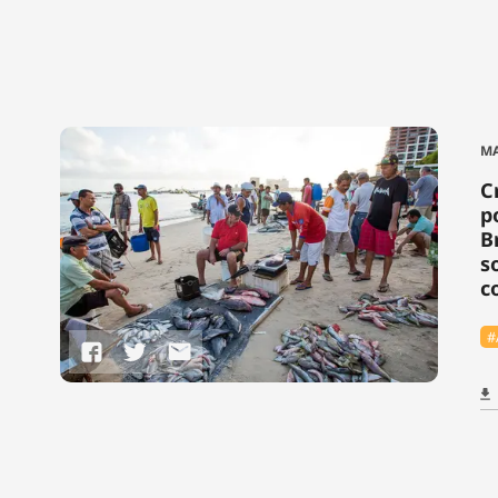
MA
C
p
B
s
c
#