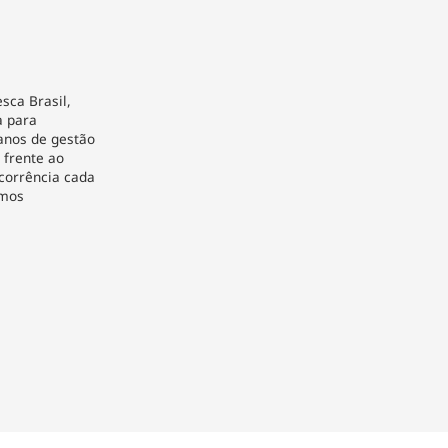
sca Brasil,
a para
anos de gestão
 frente ao
corrência cada
emos