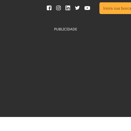
Ver toda
Podcast
PUBLICIDADE
Área do
Publicid
Fique por 
Congresso 
nossos líde
Acesse