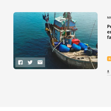
MA
P
e
f
#