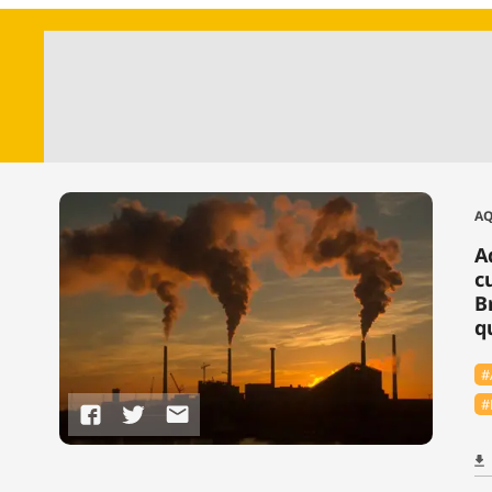
AQ
A
c
B
q
#
#