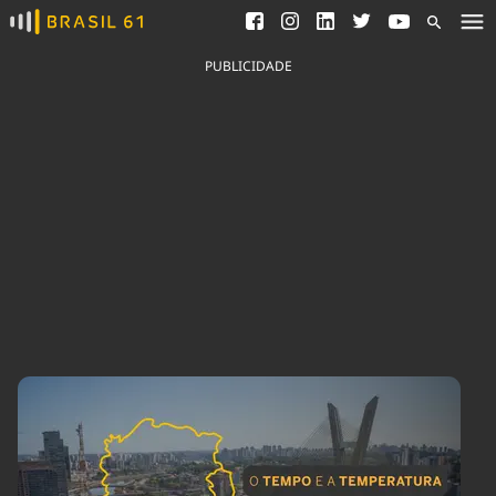
Ver todas as notícias
Saneamento
Podcasts
Indicadores
PUBLICIDADE
Área do comunicador
Bioinsumos
Publicidade Legal
Blog
Brasil Mineral
Fique por dentro do
Congresso Nacional e
Quem somos
nossos líderes.
Expediente
Acesse
Trabalhe no Brasil 61
Contato
Agronegócios
Comportamento
Meio Ambiente
Brasil
Cultura
Podcast
Brasil Mineral
Economia
Política
Ciência &
Educação
Saúde