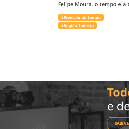
Felipe Moura, o tempo e a 
#Previsão do tempo
#Região Sudeste
Tod
e d
SAIBA 