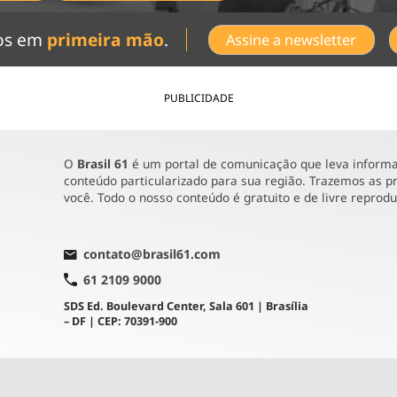
dos em
primeira mão
.
Assine a newsletter
PUBLICIDADE
O
Brasil 61
é um portal de comunicação que leva informaç
conteúdo particularizado para sua região. Trazemos as pr
você. Todo o nosso conteúdo é gratuito e de livre reprod
contato@brasil61.com
61 2109 9000
SDS Ed. Boulevard Center, Sala 601 | Brasília
– DF | CEP: 70391-900