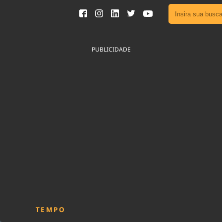
Ver toda
Podcast
PUBLICIDADE
Área do
Publicid
Fique por 
Congresso 
nossos líde
Acesse
TEMPO