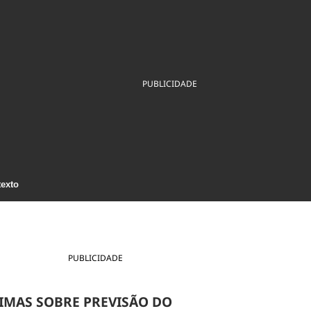
ios
Cultura
Podcast
Economia
Política
ral
Educação
Saúde
Tecnologia
Infraestrutura
Tempo
Internacional
PUBLICIDADE
mento
Meio Ambiente
texto
PUBLICIDADE
IMAS SOBRE PREVISÃO DO