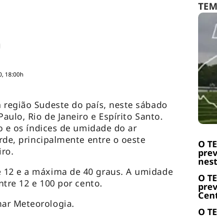
TE
0, 18:00h
 região Sudeste do país, neste sábado
Paulo, Rio de Janeiro e Espírito Santo.
ão e os índices de umidade do ar
arde, principalmente entre o oeste
O T
iro.
prev
nest
 12 e a máxima de 40 graus. A umidade
O T
entre 12 e 100 por cento.
prev
Cent
ar Meteorologia.
O T