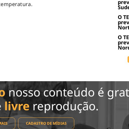
prev
temperatura.
Sude
O T
prev
Nort
O T
prev
Nord
o
nosso conteúdo é grat
e
livre
reprodução.
MAIS
CADASTRO DE MÍDIAS