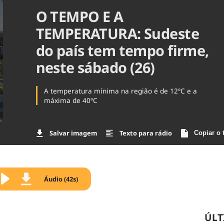
O TEMPO E A
Agronegóc
Brasil
TEMPERATURA: Sudeste
Brasil Mine
Ciência & 
do país tem tempo firme,
Cinema
neste sábado (26)
Comporta
A temperatura mínima na região é de 12ºC e a
máxima de 40ºC
Salvar imagem
Texto para rádio
Copiar o 
Áudio (42s)
ÚLT