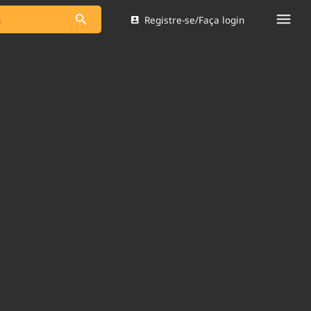
Registre-se/Faça login
s as notícias
Saneamento
s
Indicadores
 comunicador
Bioinsumos
ade Legal
Blog
Brasil Mineral
Quem somos
dentro do
Nacional e
Expediente
res.
Trabalhe no Brasil 61
Contato