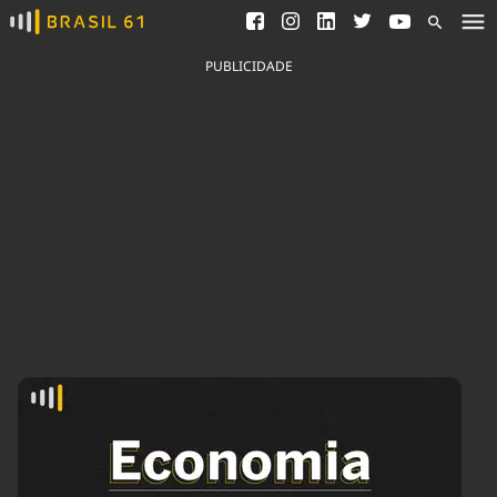
Ver todas as notícias
Saneamento
Podcasts
Indicadores
PUBLICIDADE
Área do comunicador
Bioinsumos
Publicidade Legal
Blog
Brasil Mineral
Fique por dentro do
Congresso Nacional e
Quem somos
nossos líderes.
Expediente
Acesse
Trabalhe no Brasil 61
Contato
Agronegócios
Comportamento
Meio Ambiente
Brasil
Cultura
Podcast
Brasil Mineral
Economia
Política
Ciência &
Educação
Saúde