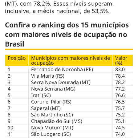
(MT), com 78,2%. Esses níveis superam,
inclusive, a média nacional, de 53,5%.
Confira o ranking dos 15 municípios
com maiores níveis de ocupação no
Brasil
Posição
Municípios com maiores níveis de
Valor
ocupação
(%)
1
Fernando de Noronha (PE)
83,0
2
Vila Maria (RS)
78,4
3
Serra Nova Dourada (MT)
78,2
4
Nova Serrana (MG)
77,2
5
Irati (SC)
76,6
6
Coronel Pilar (RS)
76,5
7
Sapezal (MT)
75,7
8
São Martinho (SC)
75,2
9
Chapadão do Sul (MS)
75,1
10
Nova Mutum (MT)
74,5
11
São Ludgero (SC)
74,0