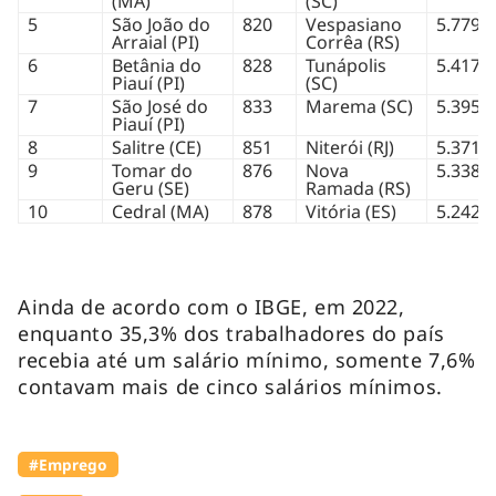
(MA)
(SC)
5
São João do
820
Vespasiano
5.779
Arraial (PI)
Corrêa (RS)
6
Betânia do
828
Tunápolis
5.417
Piauí (PI)
(SC)
7
São José do
833
Marema (SC)
5.395
Piauí (PI)
8
Salitre (CE)
851
Niterói (RJ)
5.371
9
Tomar do
876
Nova
5.338
Geru (SE)
Ramada (RS)
10
Cedral (MA)
878
Vitória (ES)
5.242
Ainda de acordo com o IBGE, em 2022,
enquanto 35,3% dos trabalhadores do país
recebia até um salário mínimo, somente 7,6%
contavam mais de cinco salários mínimos.
#Emprego