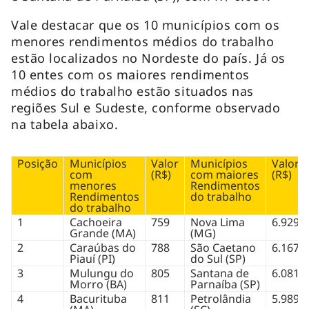
Vale destacar que os 10 municípios com os
menores rendimentos médios do trabalho
estão localizados no Nordeste do país. Já os
10 entes com os maiores rendimentos
médios do trabalho estão situados nas
regiões Sul e Sudeste, conforme observado
na tabela abaixo.
Posição
Municípios
Valor
Municípios
Valor
com
(R$)
com maiores
(R$)
menores
Rendimentos
Rendimentos
do trabalho
do trabalho
1
Cachoeira
759
Nova Lima
6.929
Grande (MA)
(MG)
2
Caraúbas do
788
São Caetano
6.167
Piauí (PI)
do Sul (SP)
3
Mulungu do
805
Santana de
6.081
Morro (BA)
Parnaíba (SP)
4
Bacurituba
811
Petrolândia
5.989