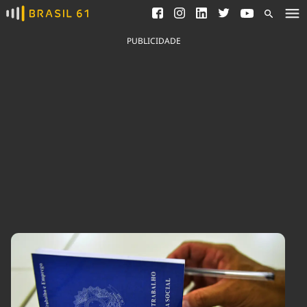
Ver todas as notícias
Saneamento
Podcasts
Indicadores
PUBLICIDADE
Área do comunicador
Bioinsumos
Publicidade Legal
Blog
Brasil Mineral
Fique por dentro do
Congresso Nacional e
Quem somos
nossos líderes.
Expediente
Acesse
Trabalhe no Brasil 61
Contato
Agronegócios
Comportamento
Meio Ambiente
Brasil
Cultura
Podcast
Brasil Mineral
Economia
Política
Ciência &
Educação
Saúde